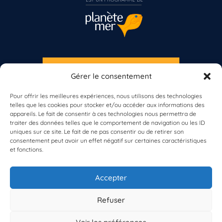
S'INSCRIRE À LA NEWSLETTER
Gérer le consentement
Vous n’êtes pas encore inscrit à Biolit ?
PLANÈTE MER
Pour offrir les meilleures expériences, nous utilisons des technologies
telles que les cookies pour stocker et/ou accéder aux informations des
Inscrivez-vous dès maintenant
appareils. Le fait de consentir à ces technologies nous permettra de
traiter des données telles que le comportement de navigation ou les ID
uniques sur ce site. Le fait de ne pas consentir ou de retirer son
consentement peut avoir un effet négatif sur certaines caractéristiques
et fonctions.
À propos de Planète Mer
À propos de BioLit
Accepter
Vos données d'observation
Ressources
Résultats du programme
Refuser
Contacts
Mentions légales