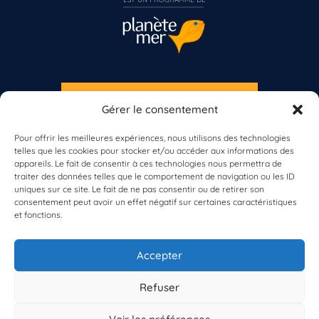
S'INSCRIRE À LA NEWSLETTER
Gérer le consentement
PLANÈTE MER
Vous n’êtes pas encore inscrit à Biolit ?
Pour offrir les meilleures expériences, nous utilisons des technologies
telles que les cookies pour stocker et/ou accéder aux informations des
Inscrivez-vous dès maintenant
appareils. Le fait de consentir à ces technologies nous permettra de
traiter des données telles que le comportement de navigation ou les ID
uniques sur ce site. Le fait de ne pas consentir ou de retirer son
consentement peut avoir un effet négatif sur certaines caractéristiques
et fonctions.
À propos de Planète Mer
À propos de BioLit
Accepter
Vos données d'observation
Ressources
Résultats du programme
Refuser
Contacts
Mentions légales