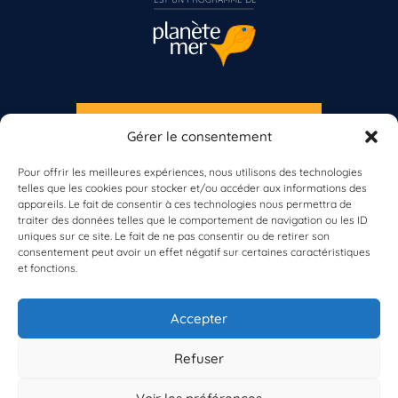
S'INSCRIRE À LA NEWSLETTER
Gérer le consentement
Vous n’êtes pas encore inscrit à Biolit ?
PLANÈTE MER
Pour offrir les meilleures expériences, nous utilisons des technologies
telles que les cookies pour stocker et/ou accéder aux informations des
Inscrivez-vous dès maintenant
appareils. Le fait de consentir à ces technologies nous permettra de
traiter des données telles que le comportement de navigation ou les ID
uniques sur ce site. Le fait de ne pas consentir ou de retirer son
consentement peut avoir un effet négatif sur certaines caractéristiques
et fonctions.
À propos de Planète Mer
À propos de BioLit
Accepter
Vos données d'observation
Ressources
Résultats du programme
Refuser
Contacts
Mentions légales