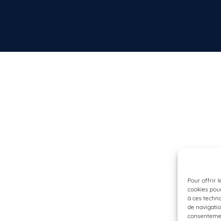
Pour offrir 
cookies pour
à ces techn
de navigatio
consentement