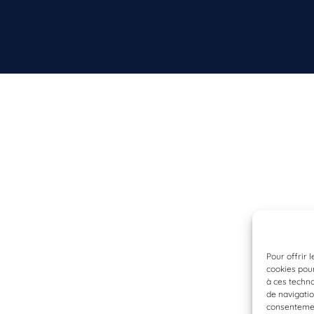
Pour offrir 
cookies pour
à ces techn
de navigatio
consentement