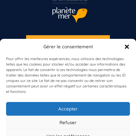
S'INSCRIRE À LA NEWSLETTER
Gérer le consentement
PLANÈTE MER
Vous n’êtes pas encore inscrit à Biolit ?
Pour offrir les meilleures expériences, nous utilisons des technologies
telles que les cookies pour stocker et/ou accéder aux informations des
Inscrivez-vous dès maintenant
appareils. Le fait de consentir à ces technologies nous permettra de
traiter des données telles que le comportement de navigation ou les ID
uniques sur ce site. Le fait de ne pas consentir ou de retirer son
consentement peut avoir un effet négatif sur certaines caractéristiques
et fonctions.
À propos de Planète Mer
À propos de BioLit
Accepter
Vos données d'observation
Ressources
Résultats du programme
Refuser
Contacts
Mentions légales