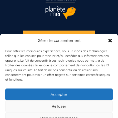
S'INSCRIRE À LA NEWSLETTER
Gérer le consentement
Vous n’êtes pas encore inscrit à Biolit ?
PLANÈTE MER
Pour offrir les meilleures expériences, nous utilisons des technologies
telles que les cookies pour stocker et/ou accéder aux informations des
Inscrivez-vous dès maintenant
appareils. Le fait de consentir à ces technologies nous permettra de
traiter des données telles que le comportement de navigation ou les ID
uniques sur ce site. Le fait de ne pas consentir ou de retirer son
consentement peut avoir un effet négatif sur certaines caractéristiques
et fonctions.
À propos de Planète Mer
À propos de BioLit
Accepter
Vos données d'observation
Ressources
Résultats du programme
Refuser
Contacts
Mentions légales