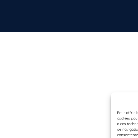
Pour offrir 
cookies pour
à ces techn
de navigatio
consentement