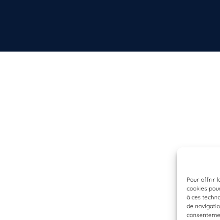
Pour offrir 
cookies pour
à ces techn
de navigatio
consentement