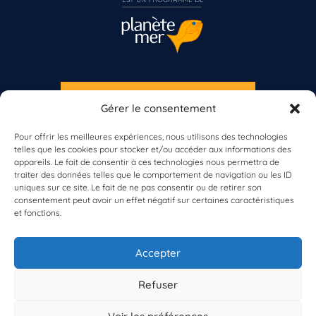
S'INSCRIRE À LA NEWSLETTER
Gérer le consentement
Vous n’êtes pas encore inscrit à Biolit ?
PLANÈTE MER
Pour offrir les meilleures expériences, nous utilisons des technologies
telles que les cookies pour stocker et/ou accéder aux informations des
Inscrivez-vous dès maintenant
appareils. Le fait de consentir à ces technologies nous permettra de
traiter des données telles que le comportement de navigation ou les ID
uniques sur ce site. Le fait de ne pas consentir ou de retirer son
consentement peut avoir un effet négatif sur certaines caractéristiques
et fonctions.
À propos de Planète Mer
À propos de BioLit
Accepter
Vos données d'observation
Ressources
Résultats du programme
Refuser
Contacts
Mentions légales