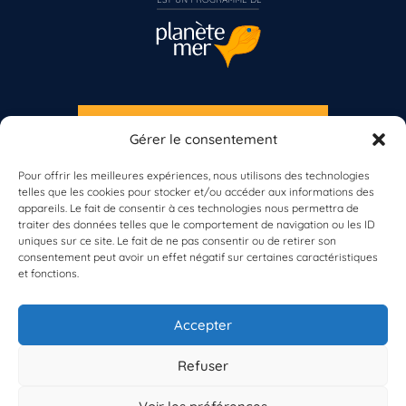
S'INSCRIRE À LA NEWSLETTER
Gérer le consentement
Vous n’êtes pas encore inscrit à Biolit ?
PLANÈTE MER
Pour offrir les meilleures expériences, nous utilisons des technologies
telles que les cookies pour stocker et/ou accéder aux informations des
Inscrivez-vous dès maintenant
appareils. Le fait de consentir à ces technologies nous permettra de
traiter des données telles que le comportement de navigation ou les ID
uniques sur ce site. Le fait de ne pas consentir ou de retirer son
consentement peut avoir un effet négatif sur certaines caractéristiques
et fonctions.
À propos de Planète Mer
À propos de BioLit
Accepter
Vos données d'observation
Ressources
Résultats du programme
Refuser
Contacts
Mentions légales