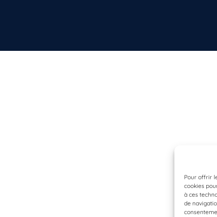
Pour offrir 
cookies pour
à ces techn
de navigatio
consentement