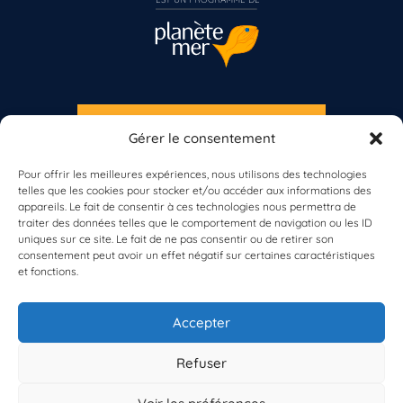
S'INSCRIRE À LA NEWSLETTER
Gérer le consentement
PLANÈTE MER
Pour offrir les meilleures expériences, nous utilisons des technologies
telles que les cookies pour stocker et/ou accéder aux informations des
Vous n’êtes pas encore inscrit à Biolit ?
appareils. Le fait de consentir à ces technologies nous permettra de
traiter des données telles que le comportement de navigation ou les ID
uniques sur ce site. Le fait de ne pas consentir ou de retirer son
Inscrivez-vous dès maintenant
consentement peut avoir un effet négatif sur certaines caractéristiques
et fonctions.
À propos de Planète Mer
À propos de BioLit
Accepter
Vos données d'observation
Ressources
Résultats du programme
Refuser
Contacts
Mentions légales