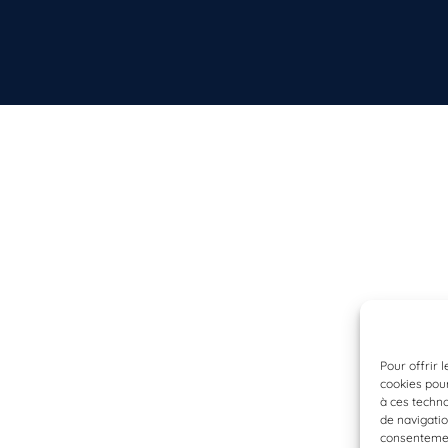
Pour offrir 
cookies pour
à ces techn
de navigatio
consentement