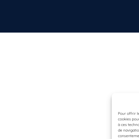
Pour offrir 
cookies pour
à ces techn
de navigatio
consentement