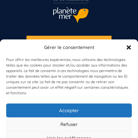
S'INSCRIRE À LA NEWSLETTER
Gérer le consentement
PLANÈTE MER
Vous n’êtes pas encore inscrit à Biolit ?
Pour offrir les meilleures expériences, nous utilisons des technologies
telles que les cookies pour stocker et/ou accéder aux informations des
Inscrivez-vous dès maintenant
appareils. Le fait de consentir à ces technologies nous permettra de
traiter des données telles que le comportement de navigation ou les ID
uniques sur ce site. Le fait de ne pas consentir ou de retirer son
consentement peut avoir un effet négatif sur certaines caractéristiques
et fonctions.
À propos de Planète Mer
À propos de BioLit
Accepter
Vos données d'observation
Ressources
Résultats du programme
Refuser
Contacts
Mentions légales