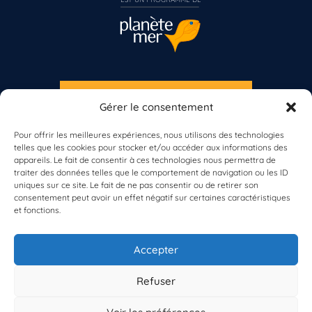
S'INSCRIRE À LA NEWSLETTER
Gérer le consentement
PLANÈTE MER
Pour offrir les meilleures expériences, nous utilisons des technologies
telles que les cookies pour stocker et/ou accéder aux informations des
appareils. Le fait de consentir à ces technologies nous permettra de
traiter des données telles que le comportement de navigation ou les ID
uniques sur ce site. Le fait de ne pas consentir ou de retirer son
consentement peut avoir un effet négatif sur certaines caractéristiques
et fonctions.
À propos de Planète Mer
À propos de BioLit
Accepter
Vos données d'observation
Ressources
Résultats du programme
Refuser
Contacts
Mentions légales