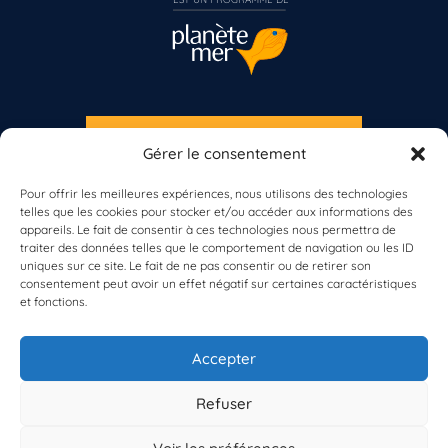
S'INSCRIRE À LA NEWSLETTER
Gérer le consentement
PLANÈTE MER
Vous n’êtes pas encore inscrit à Biolit ?
Pour offrir les meilleures expériences, nous utilisons des technologies
telles que les cookies pour stocker et/ou accéder aux informations des
Inscrivez-vous dès maintenant
appareils. Le fait de consentir à ces technologies nous permettra de
traiter des données telles que le comportement de navigation ou les ID
uniques sur ce site. Le fait de ne pas consentir ou de retirer son
consentement peut avoir un effet négatif sur certaines caractéristiques
et fonctions.
À propos de Planète Mer
À propos de BioLit
Accepter
Vos données d'observation
Ressources
Résultats du programme
Refuser
Contacts
Mentions légales