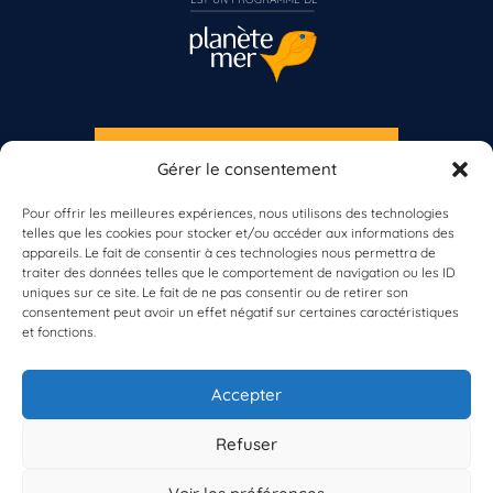
S'INSCRIRE À LA NEWSLETTER
Gérer le consentement
Vous n’êtes pas encore inscrit à Biolit ?
PLANÈTE MER
Pour offrir les meilleures expériences, nous utilisons des technologies
telles que les cookies pour stocker et/ou accéder aux informations des
Inscrivez-vous dès maintenant
appareils. Le fait de consentir à ces technologies nous permettra de
traiter des données telles que le comportement de navigation ou les ID
uniques sur ce site. Le fait de ne pas consentir ou de retirer son
consentement peut avoir un effet négatif sur certaines caractéristiques
et fonctions.
À propos de Planète Mer
À propos de BioLit
Accepter
Vos données d'observation
Ressources
Résultats du programme
Refuser
Contacts
Mentions légales