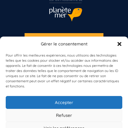
S'INSCRIRE À LA NEWSLETTER
Gérer le consentement
Vous n’êtes pas encore inscrit à Biolit ?
PLANÈTE MER
Pour offrir les meilleures expériences, nous utilisons des technologies
telles que les cookies pour stocker et/ou accéder aux informations des
Inscrivez-vous dès maintenant
appareils. Le fait de consentir à ces technologies nous permettra de
traiter des données telles que le comportement de navigation ou les ID
uniques sur ce site. Le fait de ne pas consentir ou de retirer son
consentement peut avoir un effet négatif sur certaines caractéristiques
et fonctions.
À propos de Planète Mer
À propos de BioLit
Accepter
Vos données d'observation
Ressources
Résultats du programme
Refuser
Contacts
Mentions légales