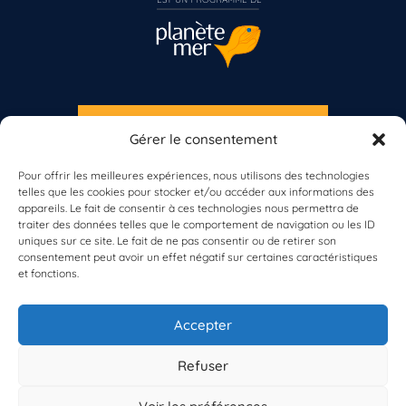
S'INSCRIRE À LA NEWSLETTER
Gérer le consentement
PLANÈTE MER
Pour offrir les meilleures expériences, nous utilisons des technologies
telles que les cookies pour stocker et/ou accéder aux informations des
appareils. Le fait de consentir à ces technologies nous permettra de
traiter des données telles que le comportement de navigation ou les ID
uniques sur ce site. Le fait de ne pas consentir ou de retirer son
consentement peut avoir un effet négatif sur certaines caractéristiques
et fonctions.
À propos de Planète Mer
À propos de BioLit
Accepter
Vos données d'observation
Ressources
Résultats du programme
Refuser
Contacts
Mentions légales