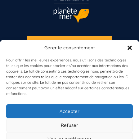
S'INSCRIRE À LA NEWSLETTER
Gérer le consentement
Vous n’êtes pas encore inscrit à Biolit ?
PLANÈTE MER
Pour offrir les meilleures expériences, nous utilisons des technologies
telles que les cookies pour stocker et/ou accéder aux informations des
Inscrivez-vous dès maintenant
appareils. Le fait de consentir à ces technologies nous permettra de
traiter des données telles que le comportement de navigation ou les ID
uniques sur ce site. Le fait de ne pas consentir ou de retirer son
consentement peut avoir un effet négatif sur certaines caractéristiques
et fonctions.
À propos de Planète Mer
À propos de BioLit
Accepter
Vos données d'observation
Ressources
Résultats du programme
Refuser
Contacts
Mentions légales