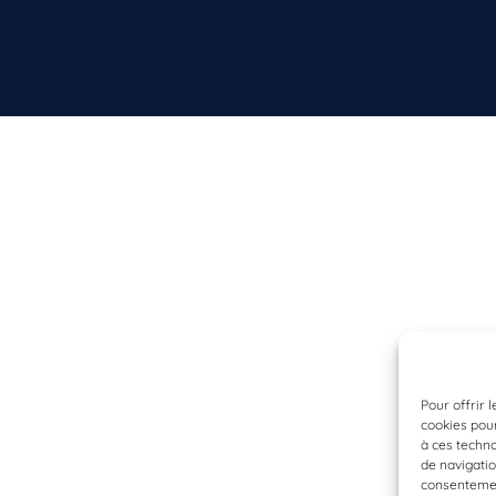
Pour offrir 
cookies pour
à ces techn
de navigatio
consentement