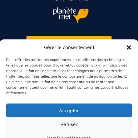
S'INSCRIRE À LA NEWSLETTER
Gérer le consentement
PLANÈTE MER
Vous n’êtes pas encore inscrit à Biolit ?
Pour offrir les meilleures expériences, nous utilisons des technologies
telles que les cookies pour stocker et/ou accéder aux informations des
Inscrivez-vous dès maintenant
appareils. Le fait de consentir à ces technologies nous permettra de
traiter des données telles que le comportement de navigation ou les ID
uniques sur ce site. Le fait de ne pas consentir ou de retirer son
consentement peut avoir un effet négatif sur certaines caractéristiques
et fonctions.
À propos de Planète Mer
À propos de BioLit
Accepter
Vos données d'observation
Ressources
Résultats du programme
Refuser
Contacts
Mentions légales