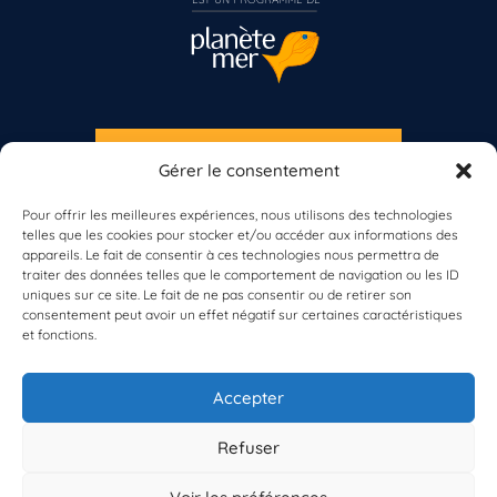
S'INSCRIRE À LA NEWSLETTER
Gérer le consentement
PLANÈTE MER
Pour offrir les meilleures expériences, nous utilisons des technologies
telles que les cookies pour stocker et/ou accéder aux informations des
appareils. Le fait de consentir à ces technologies nous permettra de
Vous n’êtes pas encore inscrit à Biolit ?
traiter des données telles que le comportement de navigation ou les ID
uniques sur ce site. Le fait de ne pas consentir ou de retirer son
consentement peut avoir un effet négatif sur certaines caractéristiques
Inscrivez-vous dès maintenant
et fonctions.
À propos de Planète Mer
À propos de BioLit
Accepter
Vos données d'observation
Ressources
Résultats du programme
Refuser
Contacts
Mentions légales