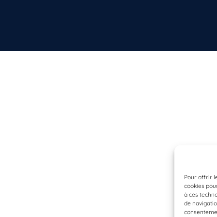
Pour offrir 
cookies pour
à ces techn
de navigatio
consentement