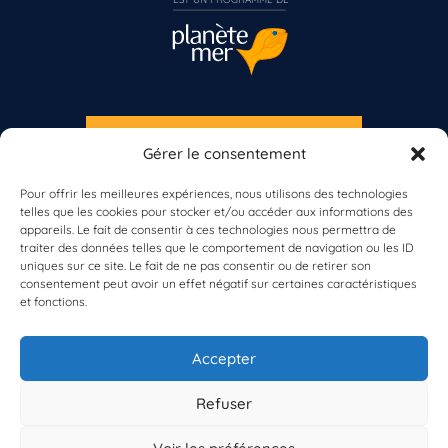
S'INSCRIRE À LA NEWSLETTER
Gérer le consentement
Vous n’êtes pas encore inscrit à Biolit ?
PLANÈTE MER
Pour offrir les meilleures expériences, nous utilisons des technologies
telles que les cookies pour stocker et/ou accéder aux informations des
Inscrivez-vous dès maintenant
appareils. Le fait de consentir à ces technologies nous permettra de
traiter des données telles que le comportement de navigation ou les ID
uniques sur ce site. Le fait de ne pas consentir ou de retirer son
consentement peut avoir un effet négatif sur certaines caractéristiques
et fonctions.
À propos de Planète Mer
À propos de BioLit
Accepter
Vos données d'observation
Ressources
Résultats du programme
Refuser
Contacts
Mentions légales