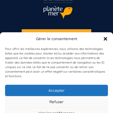
S'INSCRIRE À LA NEWSLETTER
Gérer le consentement
PLANÈTE MER
Pour offrir les meilleures expériences, nous utilisons des technologies
telles que les cookies pour stocker et/ou accéder aux informations des
appareils. Le fait de consentir à ces technologies nous permettra de
traiter des données telles que le comportement de navigation ou les ID
Vous n’êtes pas encore inscrit à Biolit ?
uniques sur ce site. Le fait de ne pas consentir ou de retirer son
consentement peut avoir un effet négatif sur certaines caractéristiques
Inscrivez-vous dès maintenant
et fonctions.
À propos de Planète Mer
À propos de BioLit
Accepter
Vos données d'observation
Ressources
Résultats du programme
Refuser
Contacts
Mentions légales