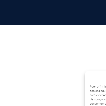
Pour offrir 
cookies pour
à ces techn
de navigatio
consentement