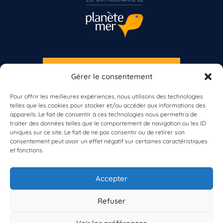
S'INSCRIRE À LA NEWSLETTER
Gérer le consentement
Vous n’êtes pas encore inscrit à Biolit ?
PLANÈTE MER
Pour offrir les meilleures expériences, nous utilisons des technologies
telles que les cookies pour stocker et/ou accéder aux informations des
Inscrivez-vous dès maintenant
appareils. Le fait de consentir à ces technologies nous permettra de
traiter des données telles que le comportement de navigation ou les ID
uniques sur ce site. Le fait de ne pas consentir ou de retirer son
consentement peut avoir un effet négatif sur certaines caractéristiques
et fonctions.
À propos de Planète Mer
À propos de BioLit
Accepter
Vos données d'observation
Ressources
Résultats du programme
Refuser
Contacts
Mentions légales