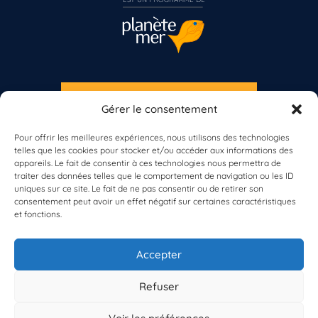
S'INSCRIRE À LA NEWSLETTER
Gérer le consentement
Vous n’êtes pas encore inscrit à Biolit ?
PLANÈTE MER
Pour offrir les meilleures expériences, nous utilisons des technologies
telles que les cookies pour stocker et/ou accéder aux informations des
Inscrivez-vous dès maintenant
appareils. Le fait de consentir à ces technologies nous permettra de
traiter des données telles que le comportement de navigation ou les ID
uniques sur ce site. Le fait de ne pas consentir ou de retirer son
consentement peut avoir un effet négatif sur certaines caractéristiques
et fonctions.
À propos de Planète Mer
À propos de BioLit
Accepter
Vos données d'observation
Ressources
Résultats du programme
Refuser
Contacts
Mentions légales