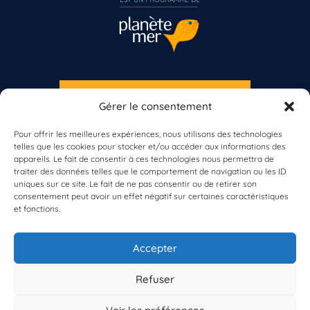
S'INSCRIRE À LA NEWSLETTER
Gérer le consentement
Vous n’êtes pas encore inscrit à Biolit ?
PLANÈTE MER
Pour offrir les meilleures expériences, nous utilisons des technologies
telles que les cookies pour stocker et/ou accéder aux informations des
Inscrivez-vous dès maintenant
appareils. Le fait de consentir à ces technologies nous permettra de
traiter des données telles que le comportement de navigation ou les ID
uniques sur ce site. Le fait de ne pas consentir ou de retirer son
consentement peut avoir un effet négatif sur certaines caractéristiques
et fonctions.
À propos de Planète Mer
À propos de BioLit
Accepter
Vos données d'observation
Ressources
Résultats du programme
Refuser
Contacts
Mentions légales