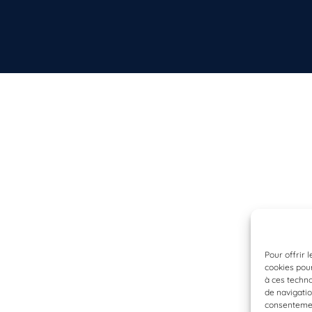
Pour offrir 
cookies pour
à ces techn
de navigatio
consentement