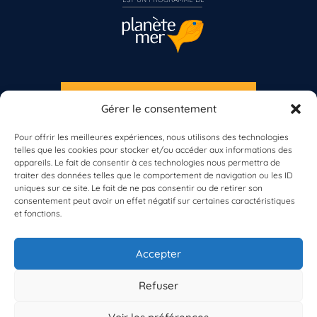
S'INSCRIRE À LA NEWSLETTER
Gérer le consentement
Vous n’êtes pas encore inscrit à Biolit ?
PLANÈTE MER
Pour offrir les meilleures expériences, nous utilisons des technologies
telles que les cookies pour stocker et/ou accéder aux informations des
Inscrivez-vous dès maintenant
appareils. Le fait de consentir à ces technologies nous permettra de
traiter des données telles que le comportement de navigation ou les ID
uniques sur ce site. Le fait de ne pas consentir ou de retirer son
consentement peut avoir un effet négatif sur certaines caractéristiques
et fonctions.
À propos de Planète Mer
À propos de BioLit
Accepter
Vos données d'observation
Ressources
Résultats du programme
Refuser
Contacts
Mentions légales