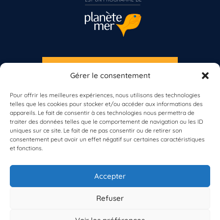
S'INSCRIRE À LA NEWSLETTER
Gérer le consentement
Vous n’êtes pas encore inscrit à Biolit ?
PLANÈTE MER
Pour offrir les meilleures expériences, nous utilisons des technologies
telles que les cookies pour stocker et/ou accéder aux informations des
Inscrivez-vous dès maintenant
appareils. Le fait de consentir à ces technologies nous permettra de
traiter des données telles que le comportement de navigation ou les ID
uniques sur ce site. Le fait de ne pas consentir ou de retirer son
consentement peut avoir un effet négatif sur certaines caractéristiques
et fonctions.
À propos de Planète Mer
À propos de BioLit
Accepter
Vos données d'observation
Ressources
Résultats du programme
Refuser
Contacts
Mentions légales