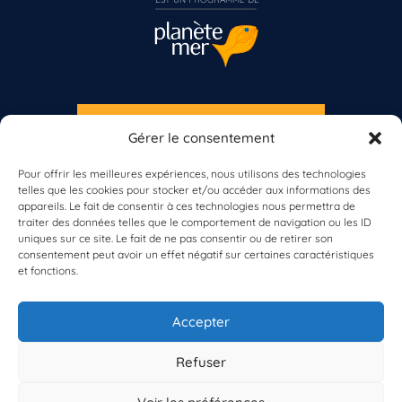
S'INSCRIRE À LA NEWSLETTER
Gérer le consentement
PLANÈTE MER
Pour offrir les meilleures expériences, nous utilisons des technologies
telles que les cookies pour stocker et/ou accéder aux informations des
appareils. Le fait de consentir à ces technologies nous permettra de
traiter des données telles que le comportement de navigation ou les ID
uniques sur ce site. Le fait de ne pas consentir ou de retirer son
consentement peut avoir un effet négatif sur certaines caractéristiques
et fonctions.
À propos de Planète Mer
À propos de BioLit
Accepter
Vos données d'observation
Ressources
Résultats du programme
Refuser
Contacts
Mentions légales