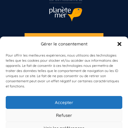
S'INSCRIRE À LA NEWSLETTER
Gérer le consentement
Vous n’êtes pas encore inscrit à Biolit ?
PLANÈTE MER
Pour offrir les meilleures expériences, nous utilisons des technologies
telles que les cookies pour stocker et/ou accéder aux informations des
Inscrivez-vous dès maintenant
appareils. Le fait de consentir à ces technologies nous permettra de
traiter des données telles que le comportement de navigation ou les ID
uniques sur ce site. Le fait de ne pas consentir ou de retirer son
consentement peut avoir un effet négatif sur certaines caractéristiques
et fonctions.
À propos de Planète Mer
À propos de BioLit
Accepter
Vos données d'observation
Ressources
Résultats du programme
Refuser
Contacts
Mentions légales