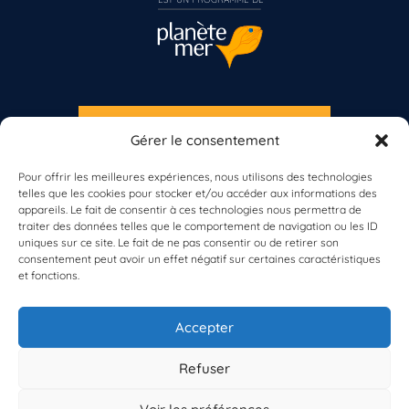
S'INSCRIRE À LA NEWSLETTER
Gérer le consentement
Vous n’êtes pas encore inscrit à Biolit ?
PLANÈTE MER
Pour offrir les meilleures expériences, nous utilisons des technologies
telles que les cookies pour stocker et/ou accéder aux informations des
Inscrivez-vous dès maintenant
appareils. Le fait de consentir à ces technologies nous permettra de
traiter des données telles que le comportement de navigation ou les ID
uniques sur ce site. Le fait de ne pas consentir ou de retirer son
consentement peut avoir un effet négatif sur certaines caractéristiques
et fonctions.
À propos de Planète Mer
À propos de BioLit
Accepter
Vos données d'observation
Ressources
Résultats du programme
Refuser
Contacts
Mentions légales