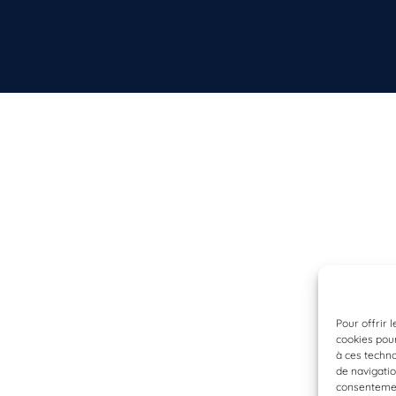
Pour offrir 
cookies pour
à ces techn
de navigatio
consentement