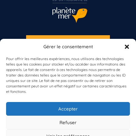
S'INSCRIRE À LA NEWSLETTER
Gérer le consentement
PLANÈTE MER
Vous n’êtes pas encore inscrit à Biolit ?
Pour offrir les meilleures expériences, nous utilisons des technologies
telles que les cookies pour stocker et/ou accéder aux informations des
Inscrivez-vous dès maintenant
appareils. Le fait de consentir à ces technologies nous permettra de
traiter des données telles que le comportement de navigation ou les ID
uniques sur ce site. Le fait de ne pas consentir ou de retirer son
consentement peut avoir un effet négatif sur certaines caractéristiques
et fonctions.
À propos de Planète Mer
À propos de BioLit
Accepter
Vos données d'observation
Ressources
Résultats du programme
Refuser
Contacts
Mentions légales