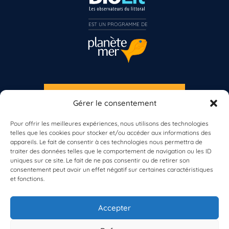
EST UN PROGRAMME DE  
S'INSCRIRE À LA NEWSLETTER
Vous n’êtes pas encore inscrit à Biolit ?
Gérer le consentement
PLANÈTE MER
Pour offrir les meilleures expériences, nous utilisons des technologies
Inscrivez-vous dès maintenant
telles que les cookies pour stocker et/ou accéder aux informations des
appareils. Le fait de consentir à ces technologies nous permettra de
traiter des données telles que le comportement de navigation ou les ID
uniques sur ce site. Le fait de ne pas consentir ou de retirer son
consentement peut avoir un effet négatif sur certaines caractéristiques
et fonctions.
À propos de Planète Mer
À propos de BioLit
Accepter
Vos données d'observation
Ressources
Résultats du programme