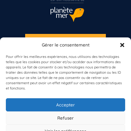
S'INSCRIRE À LA NEWSLETTER
Gérer le consentement
Vous n’êtes pas encore inscrit à Biolit ?
PLANÈTE MER
Pour offrir les meilleures expériences, nous utilisons des technologies
telles que les cookies pour stocker et/ou accéder aux informations des
Inscrivez-vous dès maintenant
appareils. Le fait de consentir à ces technologies nous permettra de
traiter des données telles que le comportement de navigation ou les ID
uniques sur ce site. Le fait de ne pas consentir ou de retirer son
consentement peut avoir un effet négatif sur certaines caractéristiques
et fonctions.
À propos de Planète Mer
À propos de BioLit
Accepter
Vos données d'observation
Ressources
Résultats du programme
Refuser
Contacts
Mentions légales