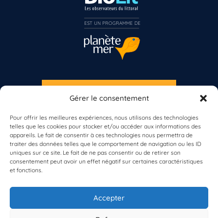
EST UN PROGRAMME DE  
S'INSCRIRE À LA NEWSLETTER
Gérer le consentement
PLANÈTE MER
Pour offrir les meilleures expériences, nous utilisons des technologies
Vous n’êtes pas encore inscrit à Biolit ?
telles que les cookies pour stocker et/ou accéder aux informations des
appareils. Le fait de consentir à ces technologies nous permettra de
traiter des données telles que le comportement de navigation ou les ID
Inscrivez-vous dès maintenant
uniques sur ce site. Le fait de ne pas consentir ou de retirer son
consentement peut avoir un effet négatif sur certaines caractéristiques
et fonctions.
À propos de Planète Mer
À propos de BioLit
Accepter
Vos données d'observation
Ressources
Résultats du programme