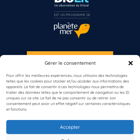
EST UN PROGRAMME DE  
Vous n’êtes pas encore inscrit à Biolit ?
S'INSCRIRE À LA NEWSLETTER
Gérer le consentement
PLANÈTE MER
Inscrivez-vous dès maintenant
Pour offrir les meilleures expériences, nous utilisons des technologies
telles que les cookies pour stocker et/ou accéder aux informations des
appareils. Le fait de consentir à ces technologies nous permettra de
traiter des données telles que le comportement de navigation ou les ID
uniques sur ce site. Le fait de ne pas consentir ou de retirer son
consentement peut avoir un effet négatif sur certaines caractéristiques
et fonctions.
À propos de Planète Mer
À propos de BioLit
Accepter
Vos données d'observation
Ressources
Résultats du programme