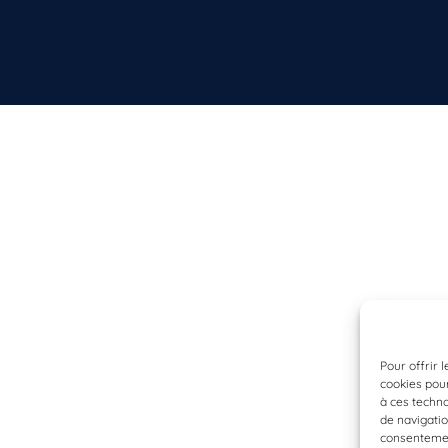
Pour offrir 
cookies pour
à ces techn
de navigatio
consentement