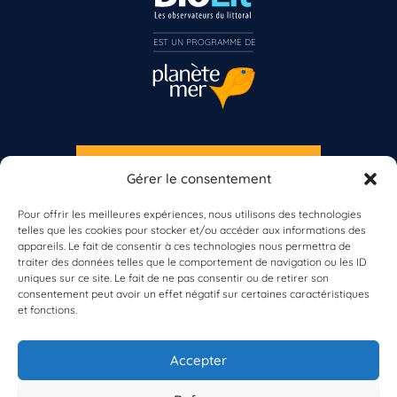
EST UN PROGRAMME DE  
S'INSCRIRE À LA NEWSLETTER
Vous n’êtes pas encore inscrit à Biolit ?
Gérer le consentement
PLANÈTE MER
Pour offrir les meilleures expériences, nous utilisons des technologies
Inscrivez-vous dès maintenant
telles que les cookies pour stocker et/ou accéder aux informations des
appareils. Le fait de consentir à ces technologies nous permettra de
traiter des données telles que le comportement de navigation ou les ID
uniques sur ce site. Le fait de ne pas consentir ou de retirer son
consentement peut avoir un effet négatif sur certaines caractéristiques
et fonctions.
À propos de Planète Mer
À propos de BioLit
Accepter
Vos données d'observation
Ressources
Résultats du programme