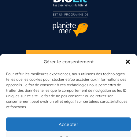
EST UN PROGRAMME DE  
S'INSCRIRE À LA NEWSLETTER
Gérer le consentement
PLANÈTE MER
Pour offrir les meilleures expériences, nous utilisons des technologies
Vous n’êtes pas encore inscrit à Biolit ?
telles que les cookies pour stocker et/ou accéder aux informations des
appareils. Le fait de consentir à ces technologies nous permettra de
traiter des données telles que le comportement de navigation ou les ID
Inscrivez-vous dès maintenant
uniques sur ce site. Le fait de ne pas consentir ou de retirer son
consentement peut avoir un effet négatif sur certaines caractéristiques
et fonctions.
À propos de Planète Mer
À propos de BioLit
Accepter
Vos données d'observation
Ressources
Résultats du programme