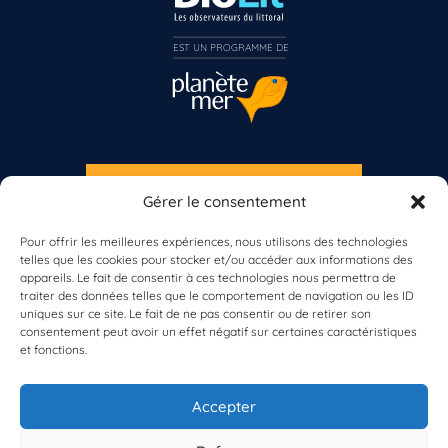
EST UN PROGRAMME DE  
S'INSCRIRE À LA NEWSLETTER
Gérer le consentement
PLANÈTE MER
Pour offrir les meilleures expériences, nous utilisons des technologies
telles que les cookies pour stocker et/ou accéder aux informations des
appareils. Le fait de consentir à ces technologies nous permettra de
traiter des données telles que le comportement de navigation ou les ID
uniques sur ce site. Le fait de ne pas consentir ou de retirer son
consentement peut avoir un effet négatif sur certaines caractéristiques
et fonctions.
À propos de Planète Mer
À propos de BioLit
Accepter
Vos données d'observation
Ressources
Résultats du programme