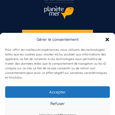
S'INSCRIRE À LA NEWSLETTER
Gérer le consentement
PLANÈTE MER
Vous n’êtes pas encore inscrit à Biolit ?
Pour offrir les meilleures expériences, nous utilisons des technologies
telles que les cookies pour stocker et/ou accéder aux informations des
Inscrivez-vous dès maintenant
appareils. Le fait de consentir à ces technologies nous permettra de
traiter des données telles que le comportement de navigation ou les ID
uniques sur ce site. Le fait de ne pas consentir ou de retirer son
consentement peut avoir un effet négatif sur certaines caractéristiques
et fonctions.
À propos de Planète Mer
À propos de BioLit
Accepter
Vos données d'observation
Ressources
Résultats du programme
Refuser
Contacts
Mentions légales