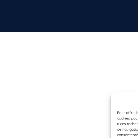
Pour offrir 
cookies pour
à ces techn
de navigatio
consentement