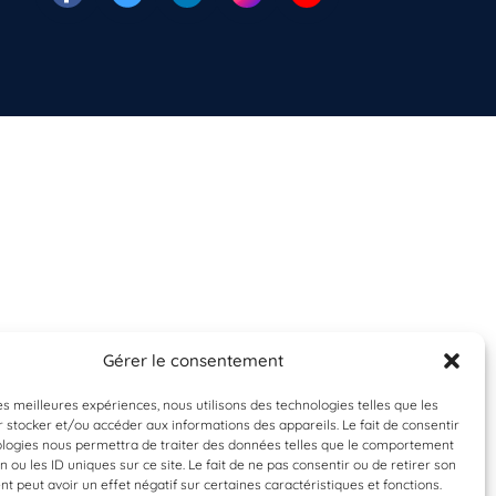
Gérer le consentement
les meilleures expériences, nous utilisons des technologies telles que les
 stocker et/ou accéder aux informations des appareils. Le fait de consentir
ologies nous permettra de traiter des données telles que le comportement
n ou les ID uniques sur ce site. Le fait de ne pas consentir ou de retirer son
 peut avoir un effet négatif sur certaines caractéristiques et fonctions.